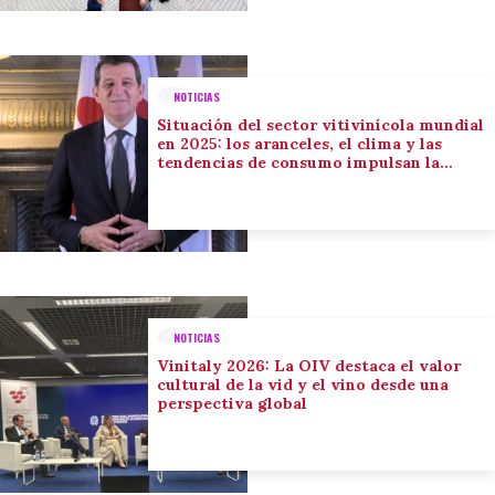
NOTICIAS
Situación del sector vitivinícola mundial
en 2025: los aranceles, el clima y las
tendencias de consumo impulsan la
adaptación del sector
NOTICIAS
Vinitaly 2026: La OIV destaca el valor
cultural de la vid y el vino desde una
perspectiva global