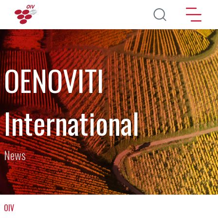
Direkt zum Inhalt
OENOVITI
International
News
OIV