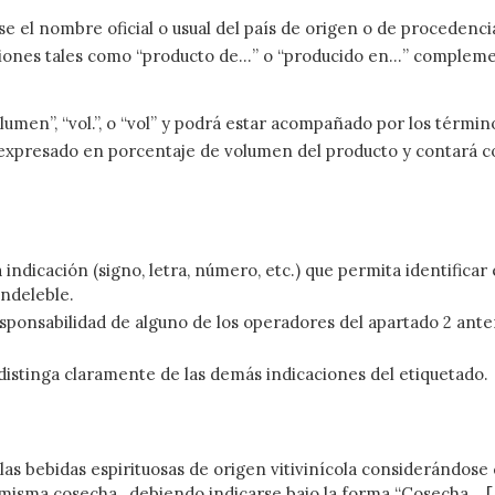
 el nombre oficial o usual del país de origen o de procedenci
iones tales como “producto de…” o “producido en…” complemen
men”, “vol.”, o “vol” y podrá estar acompañado por los términos “
 expresado en porcentaje de volumen del producto y contará con 
indicación (signo, letra, número, etc.) que permita identificar e
indeleble.
responsabilidad de alguno de los operadores del apartado 2 ant
e distinga claramente de las demás indicaciones del etiquetado.
las bebidas espirituosas de origen vitivinícola considerándose c
a misma cosecha, debiendo indicarse bajo la forma “Cosecha… 