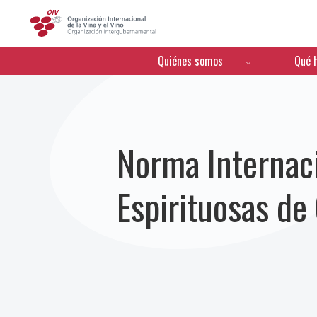
OIV
Menú de navegación
Quiénes somos
Qué 
Norma Internaci
Espirituosas de