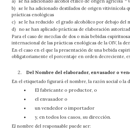
a)
se ha adicionado alcohol etílico de origen agrícola
v
b)
se le ha adicionado destilados de origen vitivinícola 
prácticas enológicas
c)
se le ha reducido el grado alcohólico por debajo del 
d)
no se han aplicado prácticas de elaboración autorizad
Para el caso de mezclas de dos o más bebidas espirituosas
internacional de las prácticas enológicas de la OIV, la d
En el caso en el que la presentación de una bebida espir
obligatoriamente el porcentaje en orden decreciente, ex
Del Nombre del elaborador, envasador o ve
En el etiquetado figurará el nombre, la razón social o 
El fabricante o productor, o
el envasador o
un vendedor o importador
y, en todos los casos, su dirección.
El nombre del responsable puede ser: