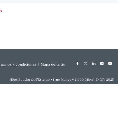
ts
rminos y condiciones
Mapa del sitio
Hôtel Bouchu dit d’Esterno • 1 rue Monge • 21000 Dijon | © OIV 2025