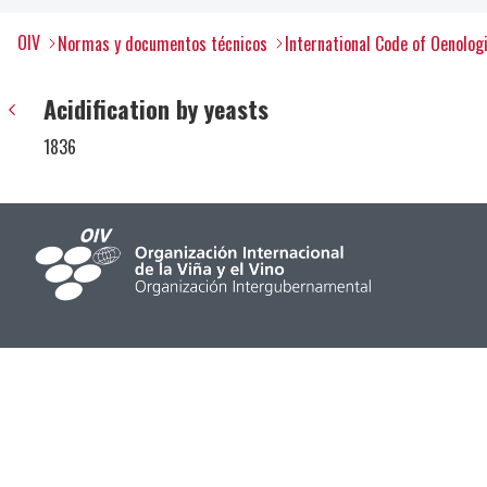
OIV
Normas y documentos técnicos
International Code of Oenolog
Acidification by yeasts
1836