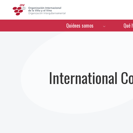
OIV
Menú de navegación
Quiénes somos
Qué 
International C