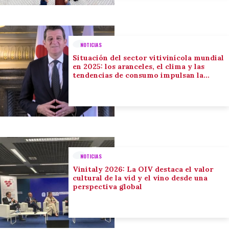
NOTICIAS
Situación del sector vitivinícola mundial
en 2025: los aranceles, el clima y las
tendencias de consumo impulsan la
adaptación del sector
NOTICIAS
Vinitaly 2026: La OIV destaca el valor
cultural de la vid y el vino desde una
perspectiva global