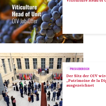
Viticulture Head of U
PRESSEBEREICH
Der Sitz der OIV wir
„Patrimoine de la D
ausgezeichnet