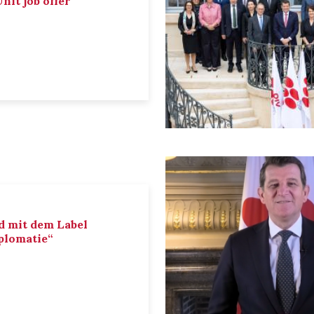
nit job offer
d mit dem Label
iplomatie“