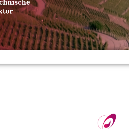
echnische
ktor