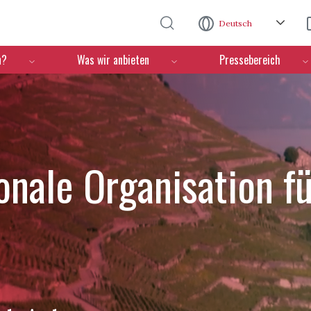
Direkt zum Inhalt
Deutsch
n?
Was wir anbieten
Pressebereich
ionale Organisation f