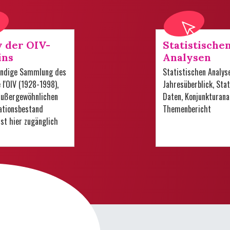
v der OIV-
Statistische
ins
Analysen
tändige Sammlung des
Statistischen Analys
e l'OIV (1928-1998),
Jahresüberblick, Stat
 außergewöhnlichen
Daten, Konjunkturana
tionsbestand
Themenbericht
 ist hier zugänglich