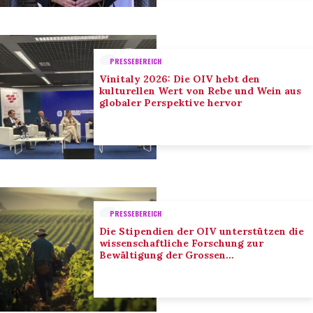
PRESSEBEREICH
Vinitaly 2026: Die OIV hebt den
kulturellen Wert von Rebe und Wein aus
globaler Perspektive hervor
PRESSEBEREICH
Die Stipendien der OIV unterstützen die
wissenschaftliche Forschung zur
Bewältigung der Grossen
Herausforderungen des Sektors