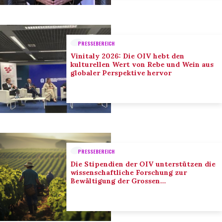
PRESSEBEREICH
Vinitaly 2026: Die OIV hebt den
kulturellen Wert von Rebe und Wein aus
globaler Perspektive hervor
PRESSEBEREICH
Die Stipendien der OIV unterstützen die
wissenschaftliche Forschung zur
Bewältigung der Grossen
Herausforderungen des Sektors