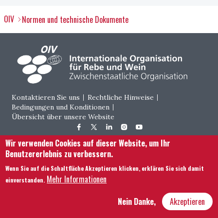
OIV
Normen und technische Dokumente
Footer menu
Kontaktieren Sie uns
Rechtliche Hinweise
Bedingungen und Konditionen
Übersicht über unsere Website
Hôtel Bouchu dit d’Esterno • 1 rue Monge • 21000 Dijon | © OIV 2025
Wir verwenden Cookies auf dieser Website, um Ihr
Benutzererlebnis zu verbessern.
Wenn Sie auf die Schaltfläche Akzeptieren klicken, erklären Sie sich damit
Mehr Informationen
einverstanden.
Nein Danke,
Akzeptieren