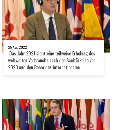
25 Apr. 2022
Das Jahr 2021 sieht eine teilweise Erholung des
weltweiten Verbrauchs nach der Sanitärkrise von
2020 und den Boom des internationalen
Handelsmarktes, der sowohl mengen- als auch
wertmäßig einen Rekord verzeichnete. 2022 sieht
das Szenario jedoch aufgrund der Turbulenzen, die
durch die globale Krise der Lieferkette, den Krieg
in der Ukraine, die Kovidvarianten und die
steigenden Energiepreise verursacht werden,
unsicher aus