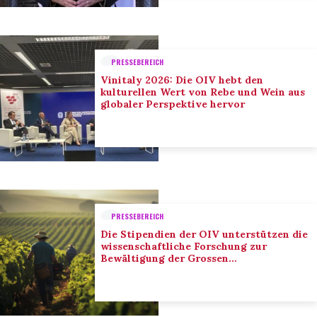
PRESSEBEREICH
Vinitaly 2026: Die OIV hebt den
kulturellen Wert von Rebe und Wein aus
globaler Perspektive hervor
PRESSEBEREICH
Die Stipendien der OIV unterstützen die
wissenschaftliche Forschung zur
Bewältigung der Grossen
Herausforderungen des Sektors