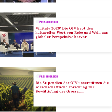
PRESSEBEREICH
Vinitaly 2026: Die OIV hebt den
kulturellen Wert von Rebe und Wein aus
globaler Perspektive hervor
PRESSEBEREICH
Die Stipendien der OIV unterstützen die
wissenschaftliche Forschung zur
Bewältigung der Grossen
Herausforderungen des Sektors