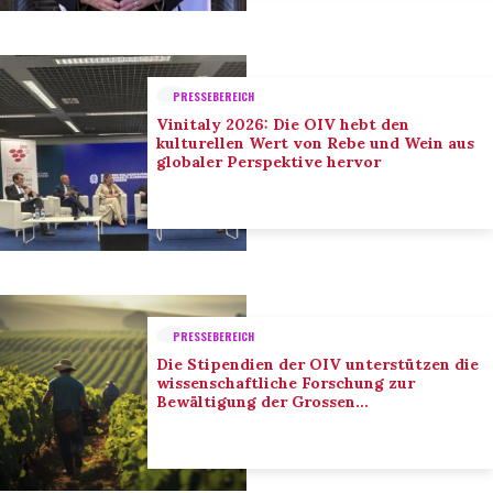
PRESSEBEREICH
Vinitaly 2026: Die OIV hebt den
kulturellen Wert von Rebe und Wein aus
globaler Perspektive hervor
PRESSEBEREICH
Die Stipendien der OIV unterstützen die
wissenschaftliche Forschung zur
Bewältigung der Grossen
Herausforderungen des Sektors