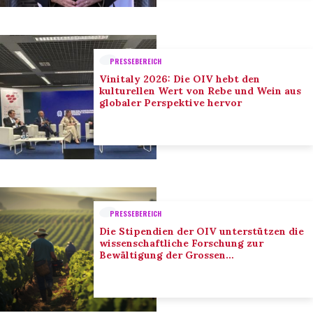
PRESSEBEREICH
Vinitaly 2026: Die OIV hebt den
kulturellen Wert von Rebe und Wein aus
globaler Perspektive hervor
PRESSEBEREICH
Die Stipendien der OIV unterstützen die
wissenschaftliche Forschung zur
Bewältigung der Grossen
Herausforderungen des Sektors