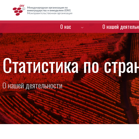
OIV
Menú de navegación
О нас
О нашей деятельн
Статистика по стра
О нашей деятельности