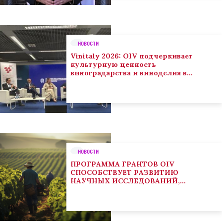
НОВОСТИ
Vinitaly 2026: OIV подчеркивает
культурную ценность
виноградарства и виноделия в
глобальном контексте
НОВОСТИ
ПРОГРАММА ГРАНТОВ OIV
СПОСОБСТВУЕТ РАЗВИТИЮ
НАУЧНЫХ ИССЛЕДОВАНИЙ,
НАПРАВЛЕННЫХ НА РЕШЕНИЕ
ОСНОВНЫХ ПРОБЛЕМ, СОСТОЯЩИХ
ПЕРЕД СЕКТОРОМ