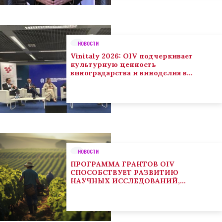
НОВОСТИ
Vinitaly 2026: OIV подчеркивает
культурную ценность
виноградарства и виноделия в
глобальном контексте
НОВОСТИ
ПРОГРАММА ГРАНТОВ OIV
СПОСОБСТВУЕТ РАЗВИТИЮ
НАУЧНЫХ ИССЛЕДОВАНИЙ,
НАПРАВЛЕННЫХ НА РЕШЕНИЕ
ОСНОВНЫХ ПРОБЛЕМ, СОСТОЯЩИХ
ПЕРЕД СЕКТОРОМ