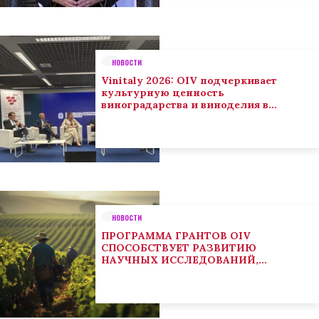
НОВОСТИ
Vinitaly 2026: OIV подчеркивает
культурную ценность
виноградарства и виноделия в
глобальном контексте
НОВОСТИ
ПРОГРАММА ГРАНТОВ OIV
СПОСОБСТВУЕТ РАЗВИТИЮ
НАУЧНЫХ ИССЛЕДОВАНИЙ,
НАПРАВЛЕННЫХ НА РЕШЕНИЕ
ОСНОВНЫХ ПРОБЛЕМ, СОСТОЯЩИХ
ПЕРЕД СЕКТОРОМ