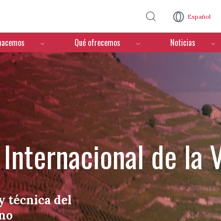
Pasar al contenido principal
Español
hacemos
Qué ofrecemos
Noticias
Internacional de la V
y técnica del
ino