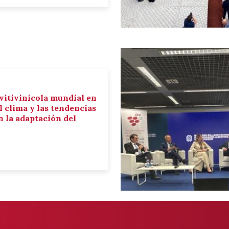
 vitivinícola mundial en
el clima y las tendencias
 la adaptación del