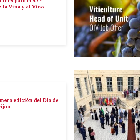
iones para el 47.º
la Viña y el Vino
imera edición del Día de
Dijon