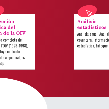
ección
Análisis
ica del
estadísticos
n de la OIV
Análisis anual, Anális
ón completa del
coyuntura, Informaci
e l'OIV (1928-1998),
estadística, Enfoque
tuye un fondo
 excepcional, es
aquí