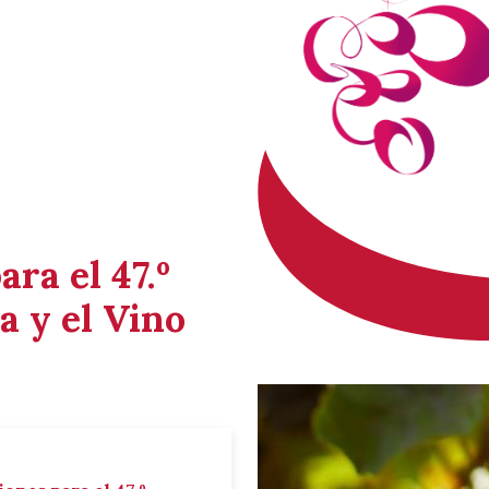
ara el 47.º
a y el Vino