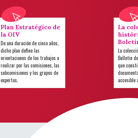
Plan Estratégico de
La col
la OIV
histór
Boletí
De una duración de cinco años,
dicho plan define las
La colecci
orientaciones de los trabajos a
Bulletin d
realizar por las comisiones, las
que consti
subcomisiones y los grupos de
documental
expertos.
accesible 