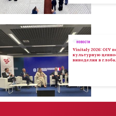
НОВОСТИ
Vinitaly 2026: OIV
культурную ценнос
виноделия в глоба