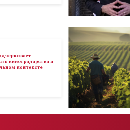
 подчеркивает
ть виноградарства и
льном контексте