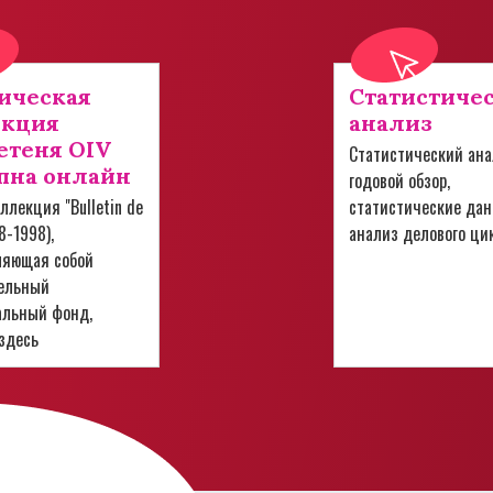
ическая
Статистиче
екция
анализ
теня OIV
Статистический ана
пна онлайн
годовой обзор,
ллекция "Bulletin de
статистические дан
28-1998),
анализ делового ци
ляющая собой
ельный
альный фонд,
здесь