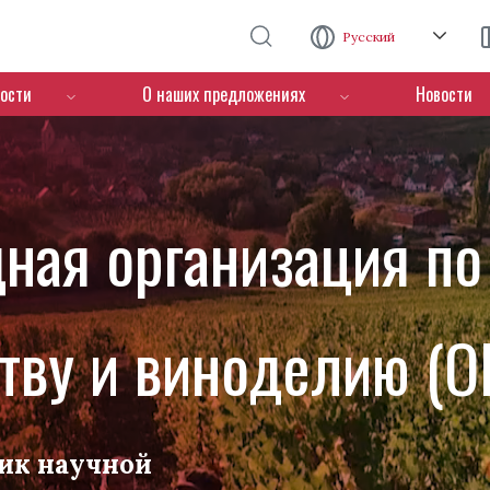
Перейти к основному содержанию
Русский
ости
О наших предложениях
Новости
ная организация по
тву и виноделию (O
ик научной