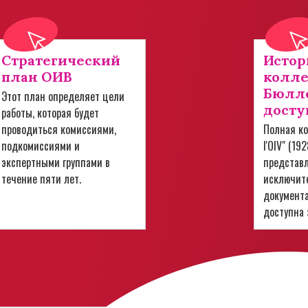
Стратегический
Истор
план ОИВ
колл
Бюлле
Этот план определяет цели
досту
работы, которая будет
проводиться комиссиями,
Полная ко
подкомиссиями и
l'OIV" (19
экспертными группами в
представ
течение пяти лет.
исключит
документ
доступна 