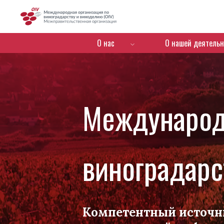
OIV
Menú de navegación
О нас
О нашей деятельн
Международ
виноградарс
Компетентный источн