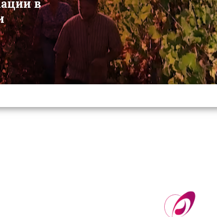
мации в
и