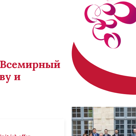
й Всемирный
ву и