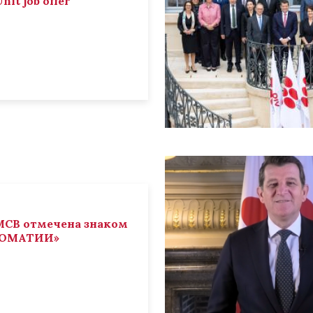
nit job offer
СВ отмечена знаком
ЛОМАТИИ»