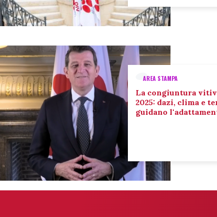
AREA STAMPA
La congiuntura vitiv
2025: dazi, clima e 
guidano l'adattament