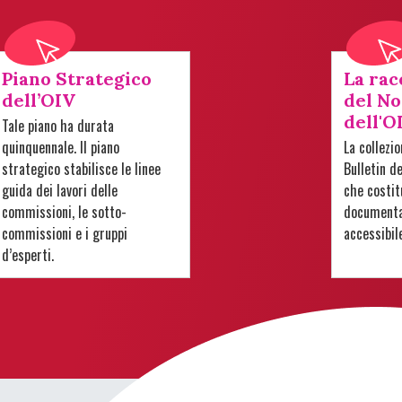
Piano Strategico
La rac
dell’OIV
del No
dell'O
Tale piano ha durata
quinquennale. Il piano
La collezi
strategico stabilisce le linee
Bulletin d
guida dei lavori delle
che costit
commissioni, le sotto-
documentar
commissioni e i gruppi
accessibil
d’esperti.