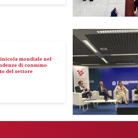
inicola mondiale nel
tendenze di consumo
o del settore