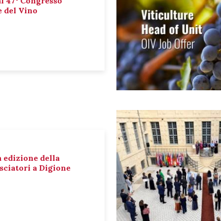
al 47° Congresso
e del Vino
a edizione della
sciatori a Digione