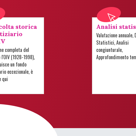
colta storica
Analisi stati
tiziario
Valutazione annuale, 
IV
Statistici, Analisi
one completa del
congiunturale,
e l'OIV (1928-1998),
Approfondimento te
uisce un fondo
io eccezionale, è
e qui