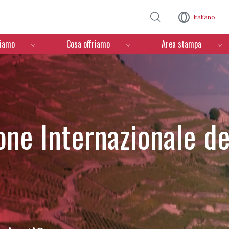
Salta al contenuto principale
Italiano
ciamo
Cosa offriamo
Area stampa
one Internazionale de