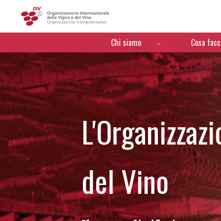
OIV
Menú de navegación
Chi siamo
Cosa fac
L'Organizzazi
del Vino