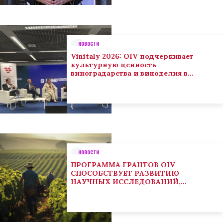
НОВОСТИ
Vinitaly 2026: OIV подчеркивает
культурную ценность
виноградарства и виноделия в
глобальном контексте
НОВОСТИ
ПРОГРАММА ГРАНТОВ OIV
СПОСОБСТВУЕТ РАЗВИТИЮ
НАУЧНЫХ ИССЛЕДОВАНИЙ,
НАПРАВЛЕННЫХ НА РЕШЕНИЕ
ОСНОВНЫХ ПРОБЛЕМ, СОСТОЯЩИХ
ПЕРЕД СЕКТОРОМ