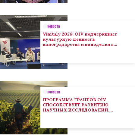
НОВОСТИ
Vinitaly 2026: OIV подчеркивает
культурную ценность
виноградарства и виноделия в
глобальном контексте
НОВОСТИ
ПРОГРАММА ГРАНТОВ OIV
СПОСОБСТВУЕТ РАЗВИТИЮ
НАУЧНЫХ ИССЛЕДОВАНИЙ,
НАПРАВЛЕННЫХ НА РЕШЕНИЕ
ОСНОВНЫХ ПРОБЛЕМ, СОСТОЯЩИХ
ПЕРЕД СЕКТОРОМ