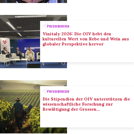
PRESSEBEREICH
Vinitaly 2026: Die OIV hebt den
kulturellen Wert von Rebe und Wein aus
globaler Perspektive hervor
PRESSEBEREICH
Die Stipendien der OIV unterstützen die
wissenschaftliche Forschung zur
Bewältigung der Grossen
Herausforderungen des Sektors