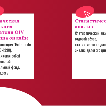
ическая
Статистиче
екция
анализ
теня OIV
Статистический ана
пна онлайн
годовой обзор,
ллекция "Bulletin de
статистические дан
28-1998),
анализ делового ци
ляющая собой
ельный
альный фонд,
здесь