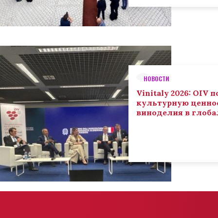
НОВОСТИ
Vinitaly 2026: OIV
культурную ценнос
виноделия в глоба