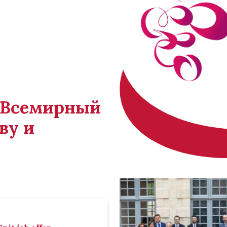
й Всемирный
ву и