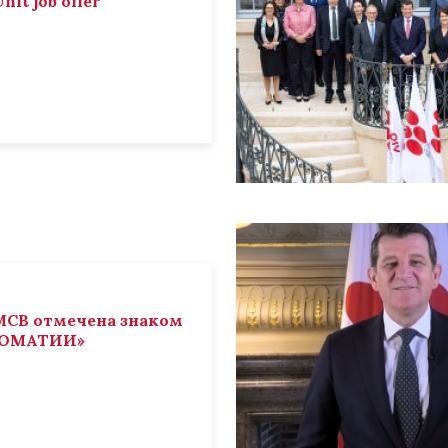
nit job offer
СВ отмечена знаком
ЛОМАТИИ»