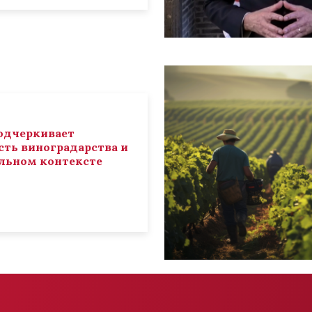
 подчеркивает
ть виноградарства и
льном контексте