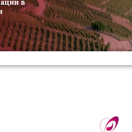
мации в
и