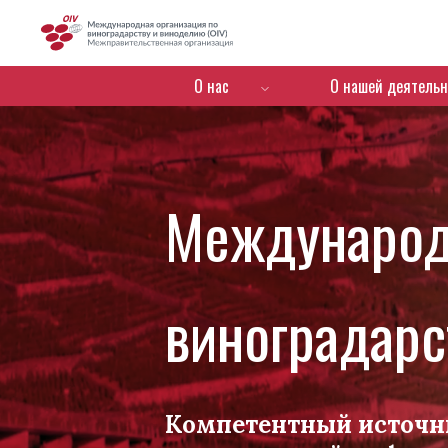
OIV
Menú de navegación
О нас
О нашей деятельн
Международ
виноградарс
Компетентный источн