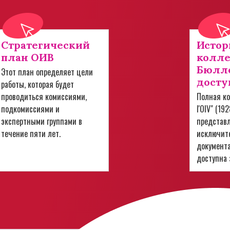
Стратегический
Истор
план ОИВ
колл
Бюлле
Этот план определяет цели
досту
работы, которая будет
проводиться комиссиями,
Полная ко
подкомиссиями и
l'OIV" (19
экспертными группами в
представ
течение пяти лет.
исключит
документ
доступна 