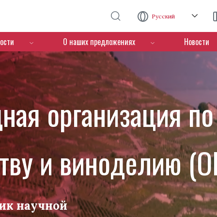
Перейти к основному содержанию
Русский
ости
О наших предложениях
Новости
ная организация по
тву и виноделию (O
ик научной