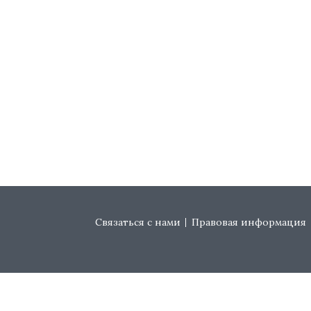
Footer menu
Связаться с нами
Правовая информация