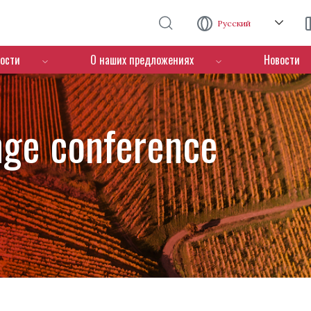
Перейти к основному содержанию
Русский
ости
О наших предложениях
Новости
nge conference