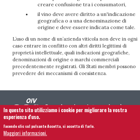
creare confusione tra i consumatori,
il vino deve avere diritto a un'indicazione
geografica o a una denominazione di
origine e deve essere indicata come tale.
L’uso di un nome di un’azienda viticola non deve in ogni
caso entrare in conflitto con altri diritti legittimi di
proprietà intellettuale, quali indicazioni geografiche,
denominazioni di origine o marchi commerciali
precedentemente registrati. Gli Stati membri possono
prevedere dei meccanismi di coesistenza.
In questo sito utilizziamo i cookie per migliorare la vostra
esperienza d'uso.
Facendo clic sul pulsante Accetta, si accetta di farlo.
Footer menu
Contattaci
Note legali
Termini e condizioni
Maggiori informazioni.
Mappa del sito