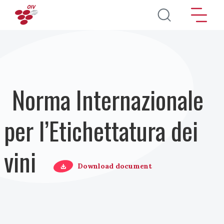
Salta al contenuto principale
Norma Internazionale
per l’Etichettatura dei
vini
Download document