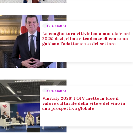
AREA STAMPA
La congiuntura vitivinicola mondiale nel
2025: dazi, clima e tendenze di consumo
guidano l'adattamento del settore
AREA STAMPA
Vinitaly 2026: l’OIV mette in luce il
valore culturale della vite e del vino in
una prospettiva globale