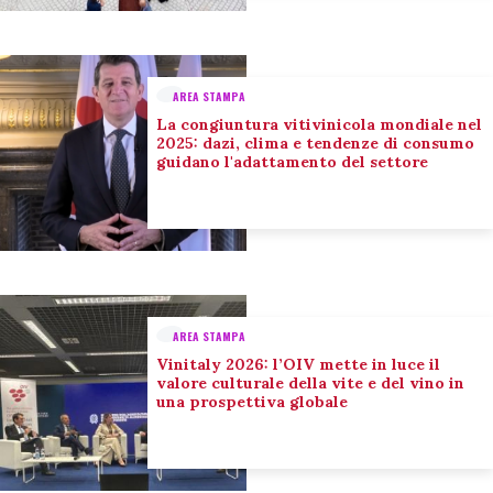
AREA STAMPA
La congiuntura vitivinicola mondiale nel
2025: dazi, clima e tendenze di consumo
guidano l'adattamento del settore
AREA STAMPA
Vinitaly 2026: l’OIV mette in luce il
valore culturale della vite e del vino in
una prospettiva globale