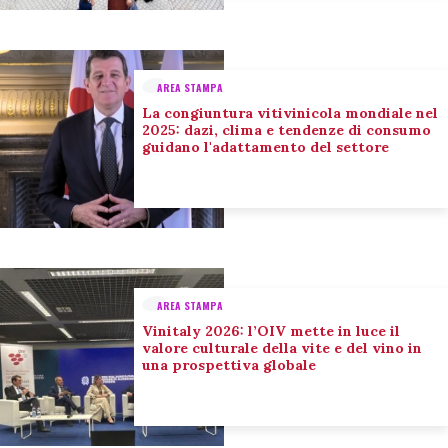
AREA STAMPA
La congiuntura vitivinicola mondiale nel
2025: dazi, clima e tendenze di consumo
guidano l'adattamento del settore
AREA STAMPA
Vinitaly 2026: l’OIV mette in luce il
valore culturale della vite e del vino in
una prospettiva globale