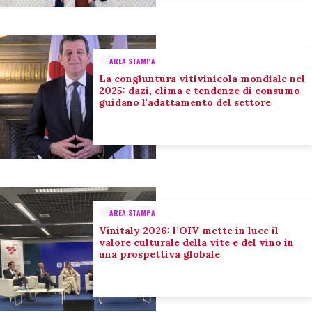
AREA STAMPA
La congiuntura vitivinicola mondiale nel
2025: dazi, clima e tendenze di consumo
guidano l'adattamento del settore
AREA STAMPA
Vinitaly 2026: l’OIV mette in luce il
valore culturale della vite e del vino in
una prospettiva globale