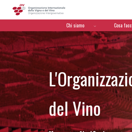
OIV
Menú de navegación
Chi siamo
Cosa fac
L'Organizzazi
del Vino