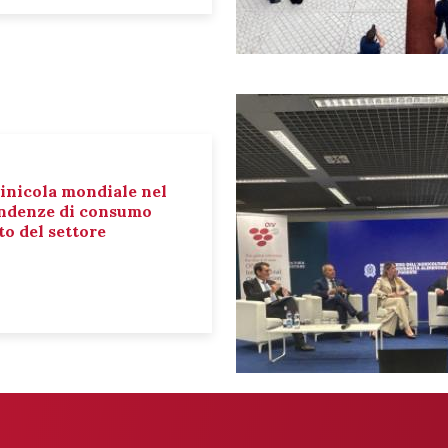
inicola mondiale nel
tendenze di consumo
o del settore