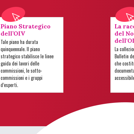
Piano Strategico
La rac
dell’OIV
del No
dell'O
Tale piano ha durata
quinquennale. Il piano
La collezi
strategico stabilisce le linee
Bulletin d
guida dei lavori delle
che costit
commissioni, le sotto-
documentar
commissioni e i gruppi
accessibil
d’esperti.