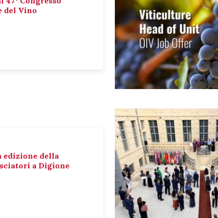
al 47° Congresso
e del Vino
a edizione della
sciatori a Digione