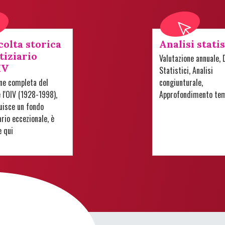
colta storica
Analisi stati
tiziario
Valutazione annuale, 
IV
Statistici, Analisi
one completa del
congiunturale,
e l'OIV (1928-1998),
Approfondimento te
uisce un fondo
io eccezionale, è
e qui