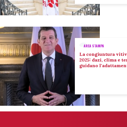
AREA STAMPA
La congiuntura vitiv
2025: dazi, clima e 
guidano l'adattament