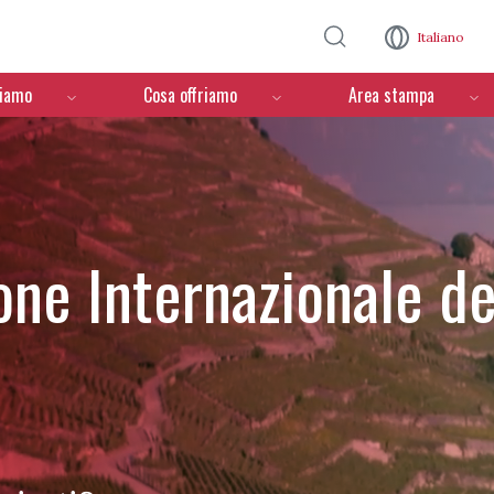
Salta al contenuto principale
Italiano
ciamo
Cosa offriamo
Area stampa
one Internazionale de