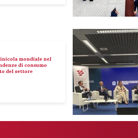
inicola mondiale nel
tendenze di consumo
o del settore