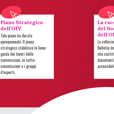
Piano Strategico
La rac
dell’OIV
del No
dell'O
Tale piano ha durata
quinquennale. Il piano
La collezi
strategico stabilisce le linee
Bulletin d
guida dei lavori delle
che costit
commissioni, le sotto-
documentar
commissioni e i gruppi
accessibil
d’esperti.