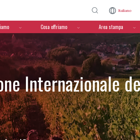
Salta al contenuto principale
Italiano
ciamo
Cosa offriamo
Area stampa
one Internazionale de