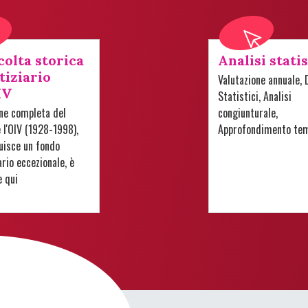
colta storica
Analisi stati
tiziario
Valutazione annuale, 
IV
Statistici, Analisi
one completa del
congiunturale,
e l'OIV (1928-1998),
Approfondimento te
uisce un fondo
io eccezionale, è
e qui