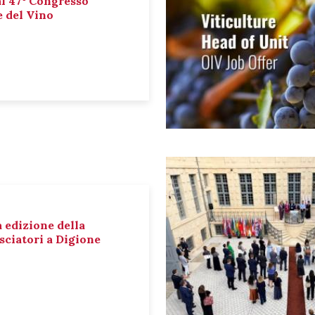
al 47° Congresso
e del Vino
a edizione della
sciatori a Digione