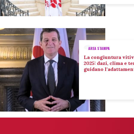
AREA STAMPA
La congiuntura vitiv
2025: dazi, clima e 
guidano l'adattament