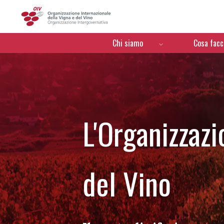
OIV
Menú de navegación
Chi siamo
Cosa fac
L'Organizzazi
del Vino