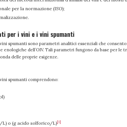
onale per la normazione (ISO);
rmalizzazione.
i per i vini e i vini spumanti
 i vini spumanti sono parametri analitici essenziali che consent
che enologiche dell’OIV. Tali parametri fungono da base per le 
conda delle proprie esigenze.
 i vini spumanti comprendono:
ol)
[1]
/L) o (g acido solforico/L)