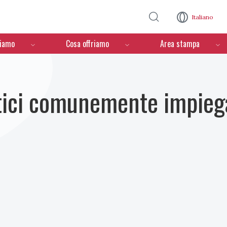
Salta al contenuto principale
Italiano
ciamo
Cosa offriamo
Area stampa
tici comunemente impiegati