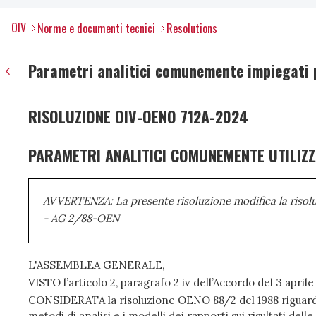
OIV
Norme e documenti tecnici
Resolutions
Parametri analitici comunemente impiegati pe
RISOLUZIONE OIV-OENO 712A-2024
PARAMETRI ANALITICI COMUNEMENTE UTILIZZAT
AVVERTENZA: La presente risoluzione modifica la risol
- AG 2/88-OEN
L'ASSEMBLEA GENERALE,
VISTO l’articolo 2, paragrafo 2 iv dell’Accordo del 3 april
CONSIDERATA la risoluzione OENO 88/2 del 1988 riguard
metodi di analisi e i modelli dei rapporti sui risultati delle 