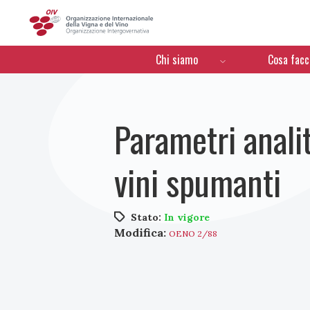
OIV
Menú de navegación
Chi siamo
Cosa fac
Parametri anali
vini spumanti
Stato:
In vigore
Modifica:
OENO 2/88