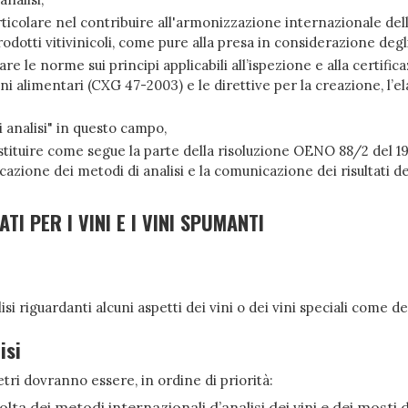
ticolare nel contribuire all'armonizzazione internazionale dell
dotti vitivinicoli, come pure alla presa in considerazione degl
e le norme sui principi applicabili all’ispezione e alla certif
ni alimentari (CXG 47-2003) e le direttive per la creazione, l’elabo
analisi" in questo campo,
ituire come segue la parte della risoluzione OENO 88/2 del 1988
cazione dei metodi di analisi e la comunicazione dei risultati del
I PER I VINI E I VINI SPUMANTI
isi riguardanti alcuni aspetti dei vini o dei vini speciali come
isi
tri dovranno essere, in ordine di priorità:
lta dei metodi internazionali d’analisi dei vini e dei mosti d