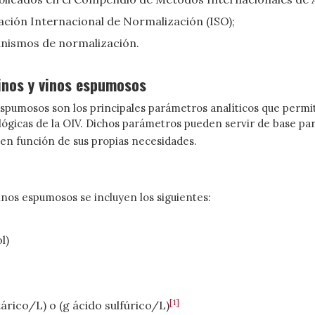
ción Internacional de Normalización (ISO);
anismos de normalización.
inos y vinos espumosos
espumosos son los principales parámetros analíticos que permit
nológicas de la OIV. Dichos parámetros pueden servir de base pa
en función de sus propias necesidades.
inos espumosos se incluyen los siguientes:
l)
[1]
árico/L) o (
g ácido sulfúrico/L)