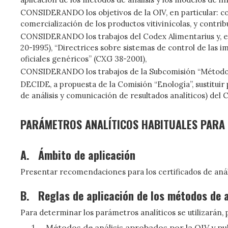
CONSIDERANDO los objetivos de la OIV, en particular: con
comercialización de los productos vitivinícolas, y contri
CONSIDERANDO los trabajos del Codex Alimentarius y, en 
20-1995), “Directrices sobre sistemas de control de las i
oficiales genéricos” (CXG 38-2001),
CONSIDERANDO los trabajos de la Subcomisión “Métodos 
DECIDE, a propuesta de la Comisión “Enología”, sustituir
de análisis y comunicación de resultados analíticos) de
PARÁMETROS ANALÍTICOS HABITUALES PARA 
A.
Ámbito de aplicación
Presentar recomendaciones para los certificados de análi
B.
Reglas de aplicación de los métodos de a
Para determinar los parámetros analíticos se utilizarán
,
Métodos de análisis aprobados por la OIV y pu