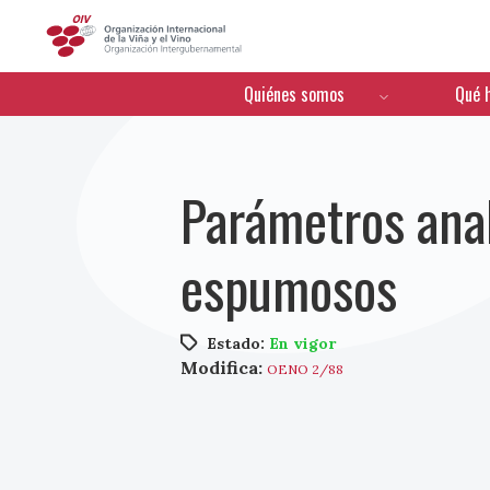
OIV
Menú de navegación
Quiénes somos
Qué 
Parámetros anal
espumosos
Estado:
En vigor
Modifica:
OENO 2/88