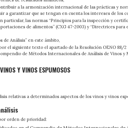
tribuir a la armonización internacional de las prácticas y nor
buir a garantizar que se tengan en cuenta los intereses de los 
particular, las normas “Principios para la inspección y certi
mportaciones de alimentos” (CXG 47-2003) y “Directrices para e
de Análisis” en este ámbito,
 por el siguiente texto el apartado de la Resolución OENO 88/2
l Compendio de Métodos Internacionales de Análisis de Vinos y 
VINOS Y VINOS ESPUMOSOS
sis relativas a determinados aspectos de los vinos y vinos es
nálisis
 por orden de prioridad:
blicados en el Compendio de Métodos Internacionales de A