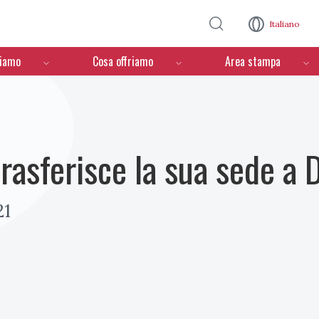
Salta al contenuto principale
Italiano
ciamo
Cosa offriamo
Area stampa
trasferisce la sua sede a 
21