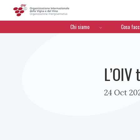
OIV
Menú de navegación
Chi siamo
Cosa fac
L’OIV 
24 Oct 20