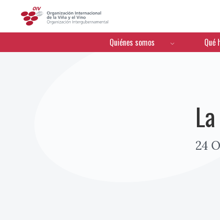
OIV
Menú de navegación
Quiénes somos
Qué 
La
24 O