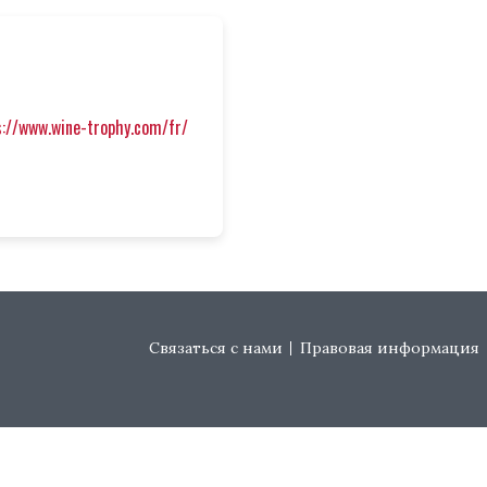
s://www.wine-trophy.com/fr/
Footer menu
Связаться с нами
Правовая информация