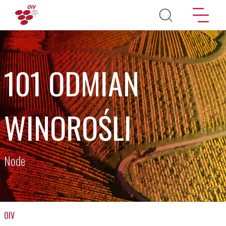
Skip to main content
101 ODMIAN
WINOROŚLI
Node
OIV