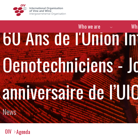
OIV
Menú de navegació
Who we are
Wha
60 Ans de l'Union I
Oenotechniciens - J
anniversaire de l’UI
News
OIV
Agenda