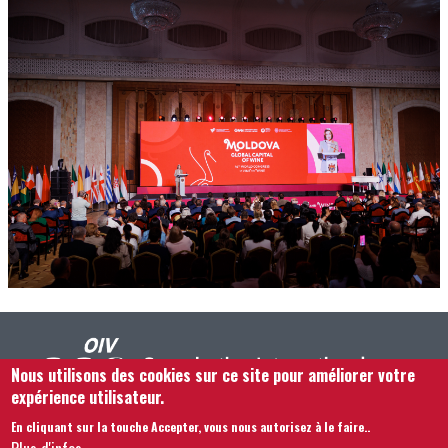
Nous utilisons des cookies sur ce site pour améliorer votre
expérience utilisateur.
En cliquant sur la touche Accepter, vous nous autorisez à le faire.
.
Footer menu
Nous Contacter
Mentions légales
Termes et conditions