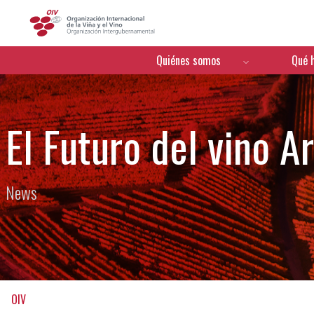
OIV
Menú de navegación
Quiénes somos
Qué 
El Futuro del vino A
News
OIV