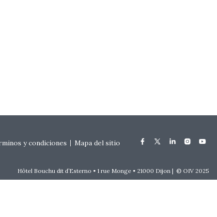
rminos y condiciones
Mapa del sitio
Hôtel Bouchu dit d’Esterno • 1 rue Monge • 21000 Dijon | © OIV 2025