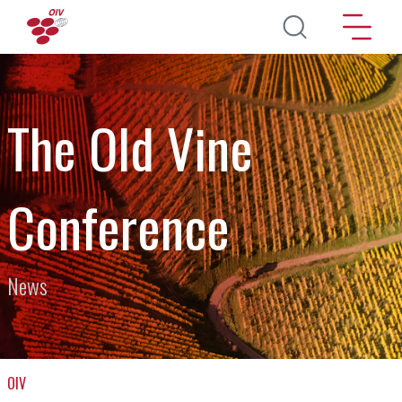
Direkt zum Inhalt
The Old Vine
Conference
News
OIV