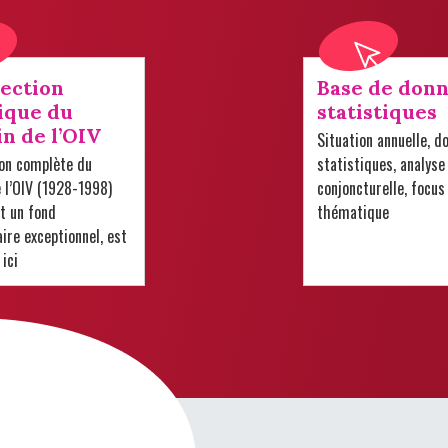
lection
Base de donn
ique du
statistiques
in de l’OIV
Situation annuelle, d
ion complète du
statistiques, analyse
e l’OIV (1928-1998)
conjoncturelle, focus
t un fond
thématique
re exceptionnel, est
 ici