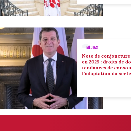
MÉDIAS
Note de conjoncture
en 2025 : droits de d
tendances de conso
l’adaptation du sect