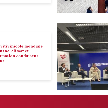
 vitivinicole mondiale
ouane, climat et
mmation conduisent
eur