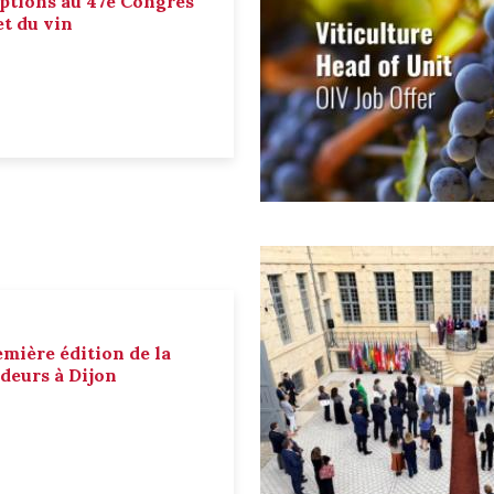
ptions au 47e Congrès
et du vin
emière édition de la
deurs à Dijon