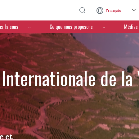
Aller au contenu principal
Français
us faisons
Ce que nous proposons
Médias
Internationale de la
e et