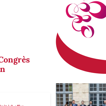
 Congrès
in