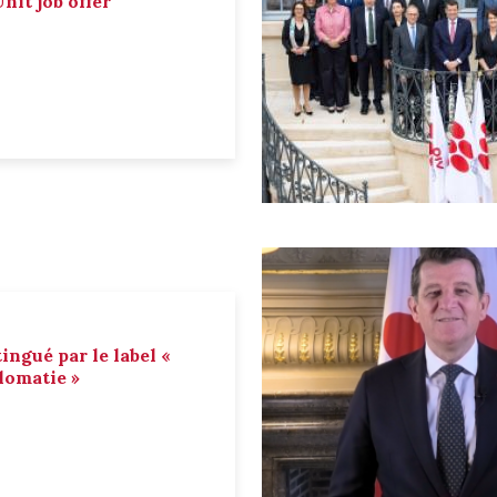
nit job offer
tingué par le label «
lomatie »