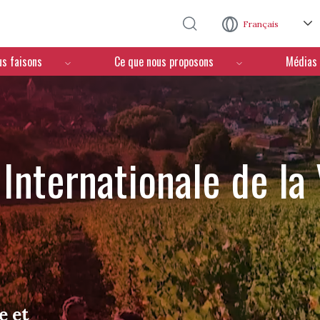
Aller au contenu principal
Français
us faisons
Ce que nous proposons
Médias
Internationale de la
e et