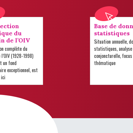
lection
Base de donn
ique du
statistiques
in de l’OIV
Situation annuelle, d
ion complète du
statistiques, analyse
e l’OIV (1928-1998)
conjoncturelle, focus
t un fond
thématique
re exceptionnel, est
 ici