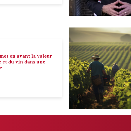
 met en avant la valeur
e et du vin dans une
e