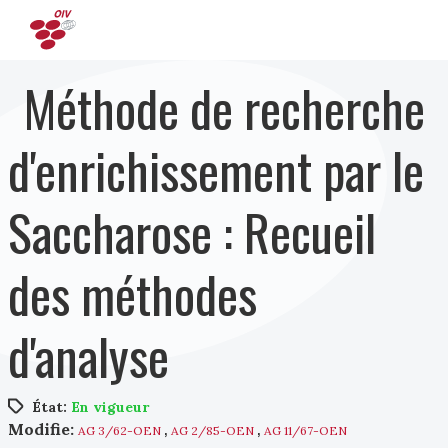
Aller au contenu principal
Méthode de recherche
d'enrichissement par le
Saccharose : Recueil
des méthodes
d'analyse
État:
En vigueur
,
,
Modifie:
AG 3/62-OEN
AG 2/85-OEN
AG 11/67-OEN