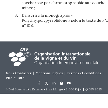
saccharose par chromatographie sur couche
mince ;
D’inscrire la monographie «
Polyvinylpolypyrrolidone » selon le texte du F.V.
n° 818.
Footer menu
Nous Contacter
Mentions légales
Termes et conditions
Plan du site
Hôtel Bouchu dit d’Esterno • 1 rue Monge • 21000 Dijon | © OIV 2025