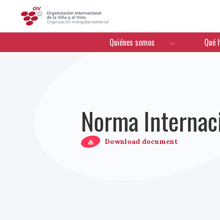
OIV
Menú de navegación
Quiénes somos
Qué 
Norma Internaci
Download document