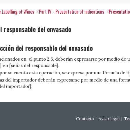
e Labelling of Wines
Part IV - Presentation of indications
Presentatio
el responsable del envasado
ección del responsable del envasado
cionados en el punto 2.6, deberán expresarse por medio de un
] en [señas del responsable].
or su cuenta esta operación, se expresa por una fórmula de tip
eñas del importador deberán expresarse por medio de una formul
del importador].
Footer menu
Contacto
Aviso legal
Té