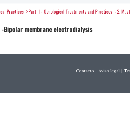
ical Practices
Part II - Oenological Treatments and Practices
2. Mus
 -Bipolar membrane electrodialysis
Footer menu
Contacto
Aviso legal
Té