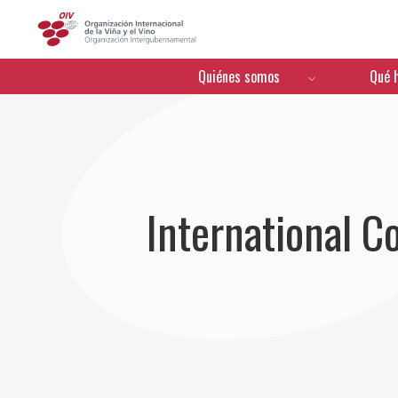
OIV
Menú de navegación
Quiénes somos
Qué 
International C