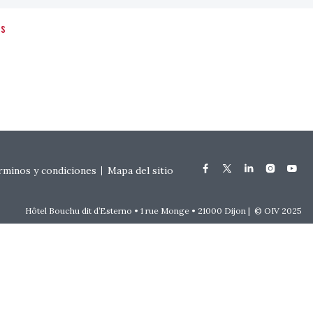
ts
rminos y condiciones
Mapa del sitio
Hôtel Bouchu dit d’Esterno • 1 rue Monge • 21000 Dijon | © OIV 2025