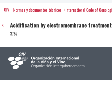
OIV
Normas y documentos técnicos
International Code of Oenolog
Acidification by electromembrane treatment
3757