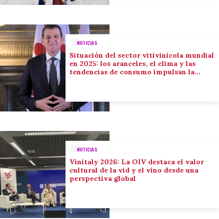
NOTICIAS
Situación del sector vitivinícola mundial
en 2025: los aranceles, el clima y las
tendencias de consumo impulsan la
adaptación del sector
NOTICIAS
Vinitaly 2026: La OIV destaca el valor
cultural de la vid y el vino desde una
perspectiva global