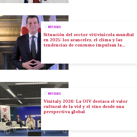
NOTICIAS
Situación del sector vitivinícola mundial
en 2025: los aranceles, el clima y las
tendencias de consumo impulsan la
adaptación del sector
NOTICIAS
Vinitaly 2026: La OIV destaca el valor
cultural de la vid y el vino desde una
perspectiva global